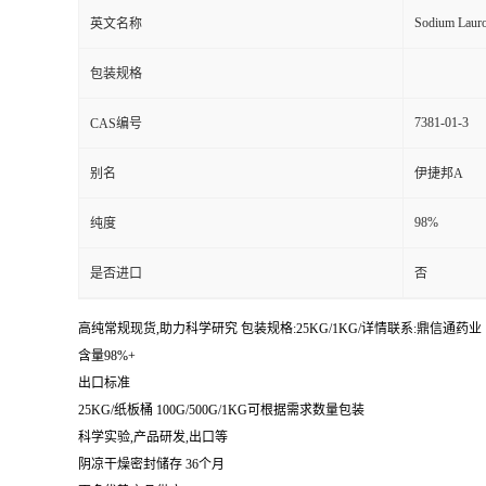
Sodium Lauroy
英文名称
包装规格
7381-01-3
CAS编号
别名
伊捷邦A
98%
纯度
是否进口
否
高纯常规现货,助力科学研究 包装规格:25KG/1KG/详情联系:鼎信通药业【:丁亮
含量98%+
出口标准
25KG/纸板桶 100G/500G/1KG可根据需求数量包装
科学实验,产品研发,出口等
阴凉干燥密封储存 36个月