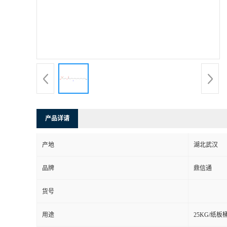
产品详请
产地
湖北武汉
品牌
鼎信通
货号
用途
25KG/纸板