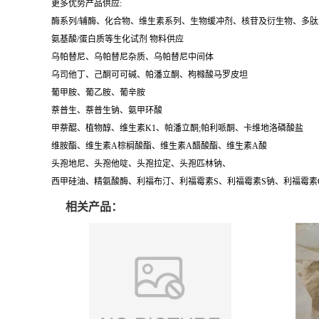
更多优势产品供应:
酶系列/辅酶、化合物、维生素系列、生物缓冲剂、核苷及衍生物、多
氨基酸/蛋白质等生化试剂 物料供应
乌帕替尼、乌帕替尼杂质、乌帕替尼中间体
乌司他丁、己酮可可碱、帕潘立酮、枸橼酸马罗皮坦
葡甲胺、葡乙胺、葡辛胺
萘普生、萘普生钠、氨甲环酸
甲萘醌、植物醇、维生素K1、帕潘立酮;帕利哌酮、卡维地洛磷酸盐
维胺酯、维生素A棕榈酸酯、维生素A醋酸酯、维生素A酸
头孢地尼、头孢他啶、头孢拉定、头孢匹林钠、
西甲硅油、精氨酸酶、利福布汀、利福霉素S、利福霉素S钠、利福霉素
相关产品：