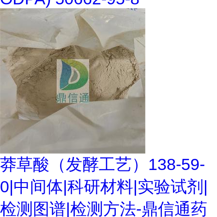
莽草酸（发酵工艺）138-59-
0|中间体|科研材料|实验试剂|
检测图谱|检测方法-鼎信通药