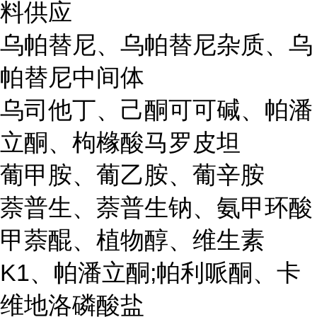
料供应
乌帕替尼、乌帕替尼杂质、乌
帕替尼中间体
乌司他丁、己酮可可碱、帕潘
立酮、枸橼酸马罗皮坦
葡甲胺、葡乙胺、葡辛胺
萘普生、萘普生钠、氨甲环酸
甲萘醌、植物醇、维生素
K1、帕潘立酮;帕利哌酮、卡
维地洛磷酸盐