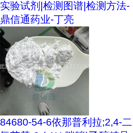
实验试剂|检测图谱|检测方法-
鼎信通药业-丁亮
84680-54-6依那普利拉;2,4-二