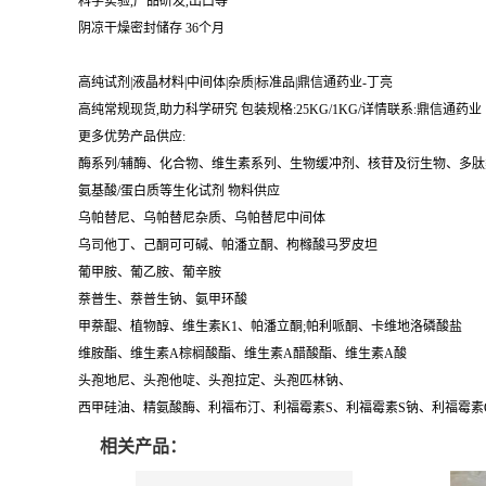
科学实验,产品研发,出口等
阴凉干燥密封储存 36个月
高纯试剂|液晶材料|中间体|杂质|标准品|鼎信通药业-丁亮
高纯常规现货,助力科学研究 包装规格:25KG/1KG/详情联系:鼎信通药业【:丁亮
更多优势产品供应:
酶系列/辅酶、化合物、维生素系列、生物缓冲剂、核苷及衍生物、多
氨基酸/蛋白质等生化试剂 物料供应
乌帕替尼、乌帕替尼杂质、乌帕替尼中间体
乌司他丁、己酮可可碱、帕潘立酮、枸橼酸马罗皮坦
葡甲胺、葡乙胺、葡辛胺
萘普生、萘普生钠、氨甲环酸
甲萘醌、植物醇、维生素K1、帕潘立酮;帕利哌酮、卡维地洛磷酸盐
维胺酯、维生素A棕榈酸酯、维生素A醋酸酯、维生素A酸
头孢地尼、头孢他啶、头孢拉定、头孢匹林钠、
西甲硅油、精氨酸酶、利福布汀、利福霉素S、利福霉素S钠、利福霉素
相关产品：