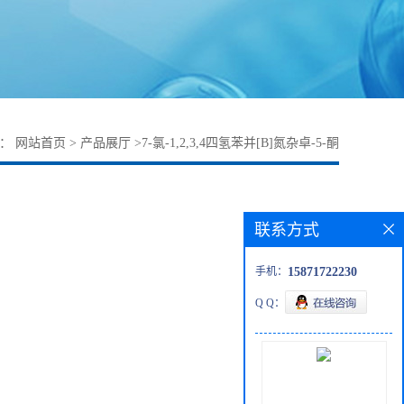
置：
网站首页
>
产品展厅
>
7-氯-1,2,3,4四氢苯并[B]氮杂卓-5-酮
联系方式
手机：
15871722230
Q Q：