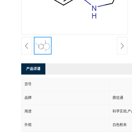
产品详请
货号
品牌
鼎信通
用途
科学实验,产
外观
白色粉末