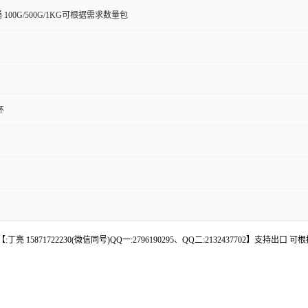
桶 100G/500G/1KG可根据需求数量包
环
 15871722230(微信同号)QQ一:2796190295、QQ二:2132437702】支持出