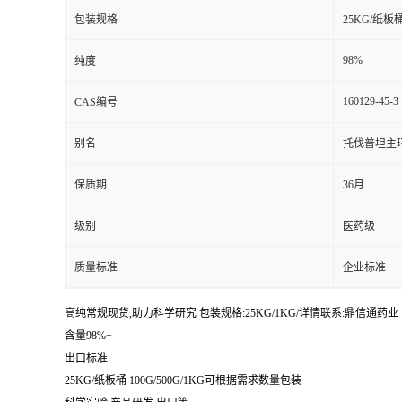
包装规格
25KG/纸板
98%
纯度
160129-45-3
CAS编号
别名
托伐普坦主
保质期
36月
级别
医药级
质量标准
企业标准
高纯常规现货,助力科学研究 包装规格:25KG/1KG/详情联系:鼎信通药业【:丁亮
含量98%+
出口标准
25KG/纸板桶 100G/500G/1KG可根据需求数量包装