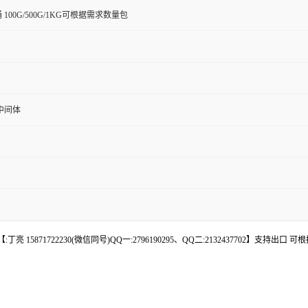
桶 100G/500G/1KG可根据需求数量包
中间体
 15871722230(微信同号)QQ一:2796190295、QQ二:2132437702】支持出