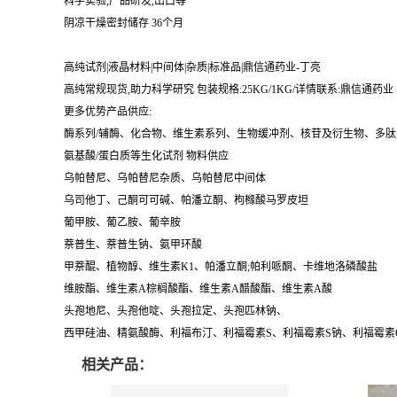
科学实验,产品研发,出口等
阴凉干燥密封储存 36个月
高纯试剂|液晶材料|中间体|杂质|标准品|鼎信通药业-丁亮
高纯常规现货,助力科学研究 包装规格:25KG/1KG/详情联系:鼎信通药业【:丁亮
更多优势产品供应:
酶系列/辅酶、化合物、维生素系列、生物缓冲剂、核苷及衍生物、多
氨基酸/蛋白质等生化试剂 物料供应
乌帕替尼、乌帕替尼杂质、乌帕替尼中间体
乌司他丁、己酮可可碱、帕潘立酮、枸橼酸马罗皮坦
葡甲胺、葡乙胺、葡辛胺
萘普生、萘普生钠、氨甲环酸
甲萘醌、植物醇、维生素K1、帕潘立酮;帕利哌酮、卡维地洛磷酸盐
维胺酯、维生素A棕榈酸酯、维生素A醋酸酯、维生素A酸
头孢地尼、头孢他啶、头孢拉定、头孢匹林钠、
西甲硅油、精氨酸酶、利福布汀、利福霉素S、利福霉素S钠、利福霉素
相关产品：