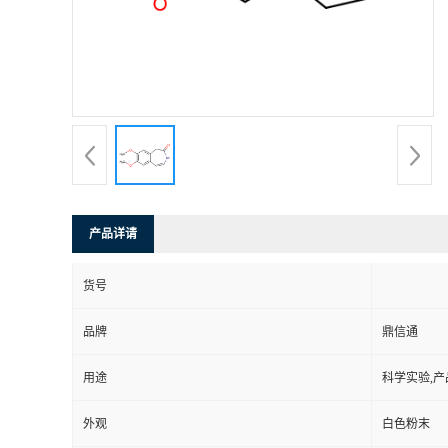
产品详请
货号
品牌
鼎信通
用途
科学实验,产
外观
白色粉末