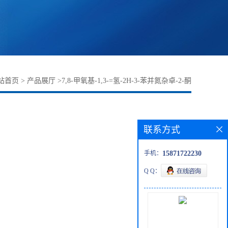
站首页
>
产品展厅
>
7,8-甲氧基-1,3-=氢-2H-3-苯并氮杂卓-2-酮
联系方式
手机：
15871722230
Q Q：