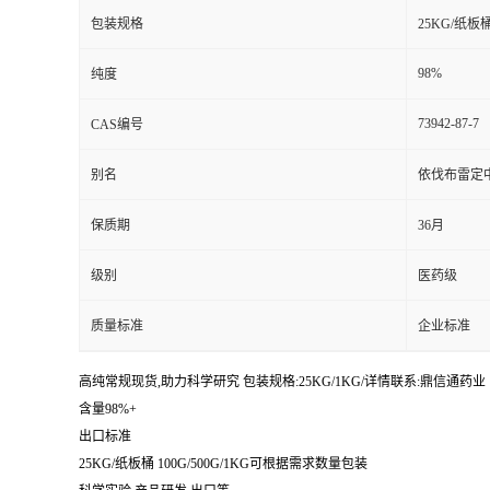
包装规格
25KG/纸板
98%
纯度
73942-87-7
CAS编号
别名
依伐布雷定
保质期
36月
级别
医药级
质量标准
企业标准
高纯常规现货,助力科学研究 包装规格:25KG/1KG/详情联系:鼎信通药业【:丁亮
含量98%+
出口标准
25KG/纸板桶 100G/500G/1KG可根据需求数量包装