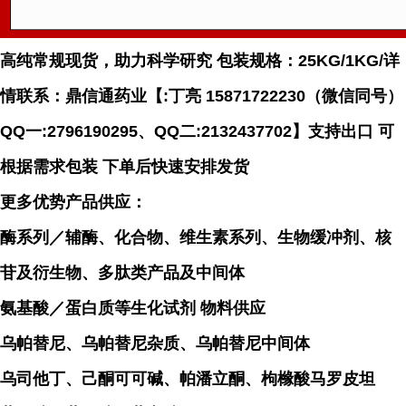
高纯常规现货，助力科学研究 包装规格：25KG/1KG/详
情联系：鼎信通药业【:丁亮 15871722230（微信同号）
QQ一:2796190295、QQ二:2132437702】支持出口 可
根据需求包装 下单后快速安排发货
更多优势产品供应：
酶系列／辅酶、化合物、维生素系列、生物缓冲剂、核
苷及衍生物、多肽类产品及中间体
氨基酸／蛋白质等生化试剂 物料供应
乌帕替尼、乌帕替尼杂质、乌帕替尼中间体
乌司他丁、己酮可可碱、帕潘立酮、枸橼酸马罗皮坦