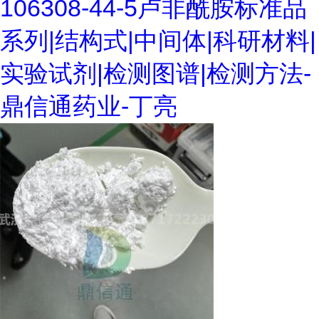
106308-44-5卢非酰胺标准品
系列|结构式|中间体|科研材料|
实验试剂|检测图谱|检测方法-
鼎信通药业-丁亮