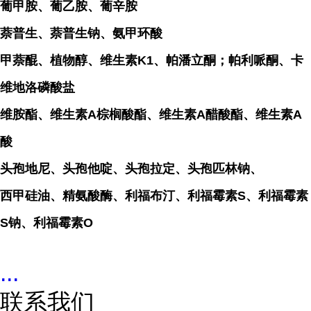
葡甲胺、葡乙胺、葡辛胺
萘普生、萘普生钠、氨甲环酸
甲萘醌、植物醇、维生素K1、帕潘立酮；帕利哌酮、卡
维地洛磷酸盐
维胺酯、维生素A棕榈酸酯、维生素A醋酸酯、维生素A
酸
头孢地尼、头孢他啶、头孢拉定、头孢匹林钠、
西甲硅油、精氨酸酶、利福布汀、利福霉素S、利福霉素
S钠、利福霉素O
...
联系我们