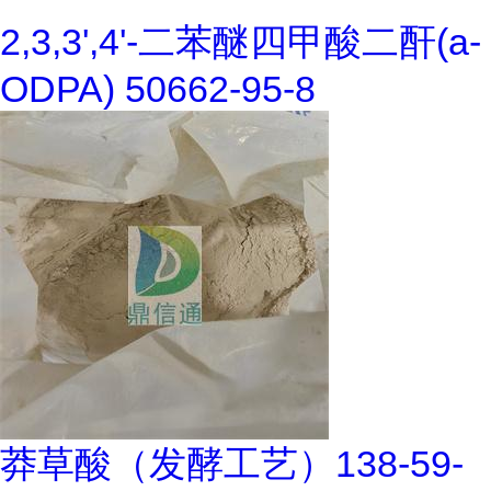
2,3,3',4'-二苯醚四甲酸二酐(a-
ODPA) 50662-95-8
莽草酸（发酵工艺）138-59-