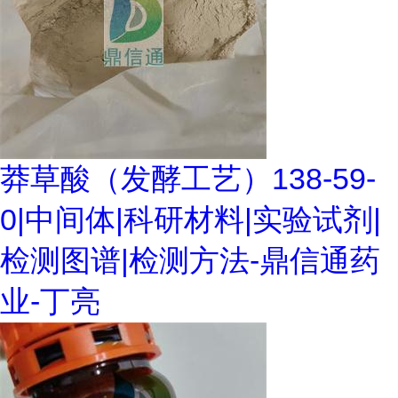
莽草酸（发酵工艺）138-59-
0|中间体|科研材料|实验试剂|
检测图谱|检测方法-鼎信通药
业-丁亮