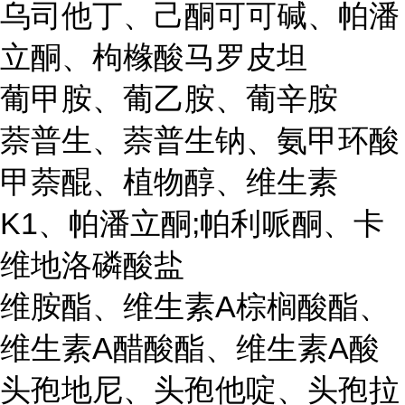
乌司他丁、己酮可可碱、帕潘
立酮、枸橼酸马罗皮坦
葡甲胺、葡乙胺、葡辛胺
萘普生、萘普生钠、氨甲环酸
甲萘醌、植物醇、维生素
K1、帕潘立酮;帕利哌酮、卡
维地洛磷酸盐
维胺酯、维生素A棕榈酸酯、
维生素A醋酸酯、维生素A酸
头孢地尼、头孢他啶、头孢拉