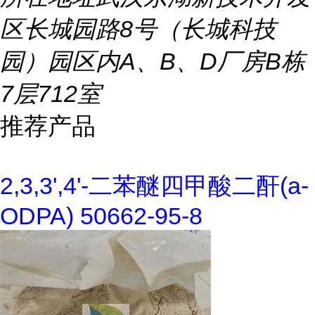
区长城园路8号（长城科技
园）园区内A、B、D厂房B栋
7层712室
推荐产品
2,3,3',4'-二苯醚四甲酸二酐(a-
ODPA) 50662-95-8