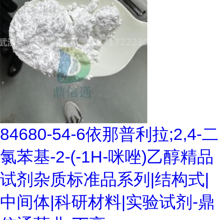
84680-54-6依那普利拉;2,4-二
氯苯基-2-(-1H-咪唑)乙醇精品
试剂杂质标准品系列|结构式|
中间体|科研材料|实验试剂-鼎