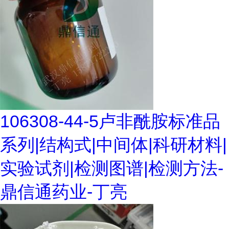
106308-44-5卢非酰胺标准品
系列|结构式|中间体|科研材料|
实验试剂|检测图谱|检测方法-
鼎信通药业-丁亮