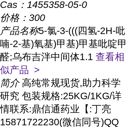
Cas：
1455358-05-0
价格：
300
产品名称
5-氯-3-(((四氢-2H-吡
喃-2-基)氧基)甲基)甲基吡啶甲
醛;乌布吉泮中间体1.1
查看相
似产品 >
简介
高纯常规现货,助力科学
研究 包装规格:25KG/1KG/详
情联系:鼎信通药业【:丁亮
15871722230(微信同号)QQ