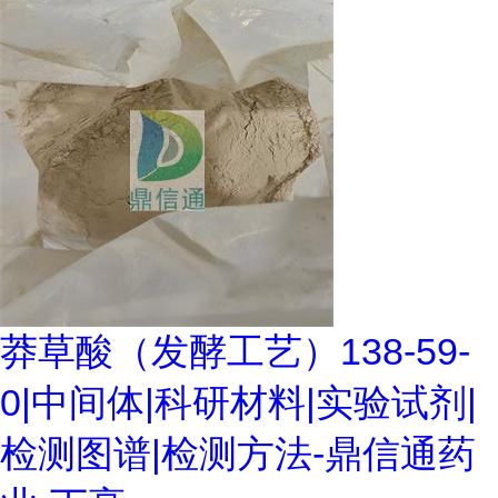
莽草酸（发酵工艺）138-59-
0|中间体|科研材料|实验试剂|
检测图谱|检测方法-鼎信通药