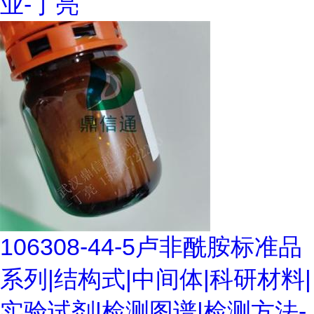
业-丁亮
106308-44-5卢非酰胺标准品
系列|结构式|中间体|科研材料|
实验试剂|检测图谱|检测方法-