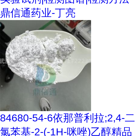
鼎信通药业-丁亮
84680-54-6依那普利拉;2,4-二
氯苯基-2-(-1H-咪唑)乙醇精品