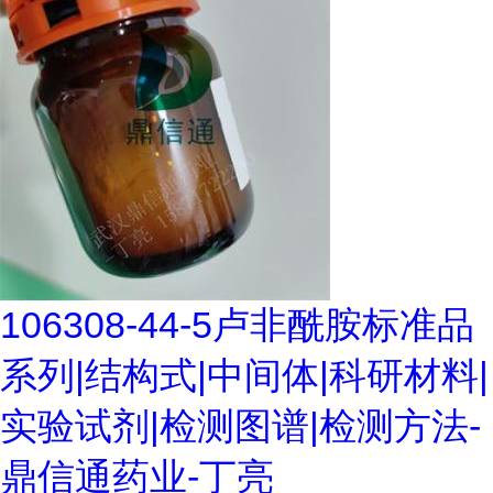
106308-44-5卢非酰胺标准品
系列|结构式|中间体|科研材料|
实验试剂|检测图谱|检测方法-
鼎信通药业-丁亮