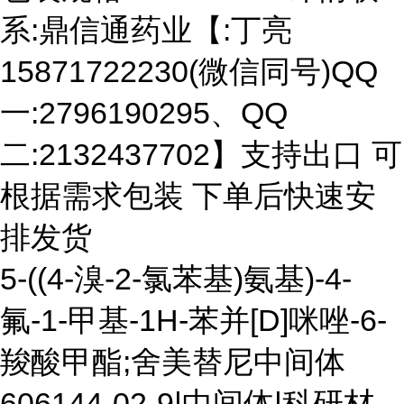
系:鼎信通药业【:丁亮
15871722230(微信同号)QQ
一:2796190295、QQ
二:2132437702】支持出口 可
根据需求包装 下单后快速安
排发货
5-((4-溴-2-氯苯基)氨基)-4-
氟-1-甲基-1H-苯并[D]咪唑-6-
羧酸甲酯;舍美替尼中间体
606144-02-9|中间体|科研材