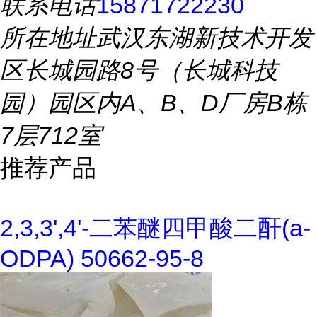
联系电话
15871722230
所在地址
武汉东湖新技术开发
区长城园路8号（长城科技
园）园区内A、B、D厂房B栋
7层712室
推荐产品
2,3,3',4'-二苯醚四甲酸二酐(a-
ODPA) 50662-95-8