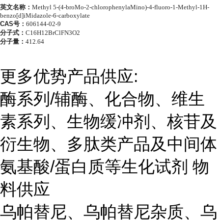
英文名称：
Methyl 5-(4-broMo-2-chlorophenylaMino)-4-fluoro-1-Methyl-1H-
benzo[d]iMidazole-6-carboxylate
CAS号：
606144-02-9
分子式：
C16H12BrClFN3O2
分子量：
412.64
更多优势产品供应:
酶系列/辅酶、化合物、维生
素系列、生物缓冲剂、核苷及
衍生物、多肽类产品及中间体
氨基酸/蛋白质等生化试剂 物
料供应
乌帕替尼、乌帕替尼杂质、乌