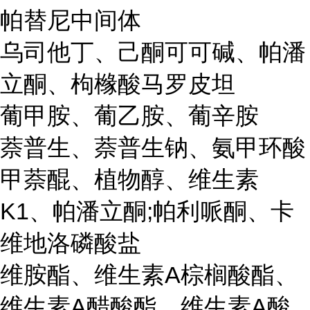
帕替尼中间体
乌司他丁、己酮可可碱、帕潘
立酮、枸橼酸马罗皮坦
葡甲胺、葡乙胺、葡辛胺
萘普生、萘普生钠、氨甲环酸
甲萘醌、植物醇、维生素
K1、帕潘立酮;帕利哌酮、卡
维地洛磷酸盐
维胺酯、维生素A棕榈酸酯、
维生素A醋酸酯、维生素A酸