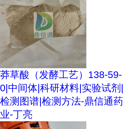
莽草酸（发酵工艺）138-59-
0|中间体|科研材料|实验试剂|
检测图谱|检测方法-鼎信通药
业-丁亮