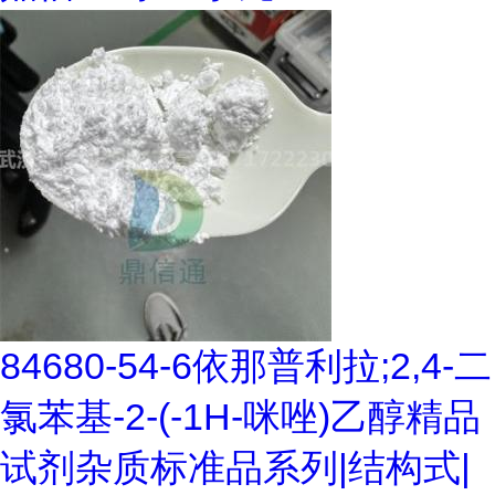
84680-54-6依那普利拉;2,4-二
氯苯基-2-(-1H-咪唑)乙醇精品
试剂杂质标准品系列|结构式|