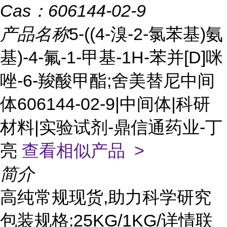
Cas：
606144-02-9
产品名称
5-((4-溴-2-氯苯基)氨
基)-4-氟-1-甲基-1H-苯并[D]咪
唑-6-羧酸甲酯;舍美替尼中间
体606144-02-9|中间体|科研
材料|实验试剂-鼎信通药业-丁
亮
查看相似产品 >
简介
高纯常规现货,助力科学研究
包装规格:25KG/1KG/详情联