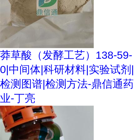
莽草酸（发酵工艺）138-59-
0|中间体|科研材料|实验试剂|
检测图谱|检测方法-鼎信通药
业-丁亮