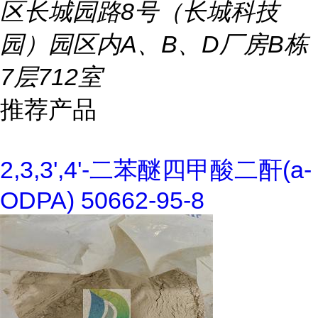
区长城园路8号（长城科技
园）园区内A、B、D厂房B栋
7层712室
推荐产品
2,3,3',4'-二苯醚四甲酸二酐(a-
ODPA) 50662-95-8