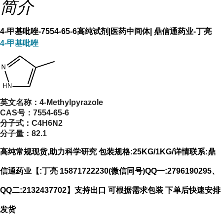
简介
4-甲基吡唑-7554-65-6高纯试剂|医药中间体| 鼎信通药业-丁亮
4-甲基吡唑
英文名称：
4-Methylpyrazole
CAS号：
7554-65-6
分子式：
C4H6N2
分子量：
82.1
高纯常规现货,助力科学研究 包装规格:25KG/1KG/详情联系:鼎
信通药业【:丁亮 15871722230(微信同号)QQ一:2796190295、
QQ二:2132437702】支持出口 可根据需求包装 下单后快速安排
发货