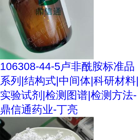
106308-44-5卢非酰胺标准品
系列|结构式|中间体|科研材料|
实验试剂|检测图谱|检测方法-
鼎信通药业-丁亮