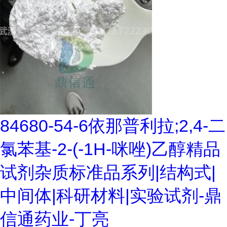
84680-54-6依那普利拉;2,4-二
氯苯基-2-(-1H-咪唑)乙醇精品
试剂杂质标准品系列|结构式|
中间体|科研材料|实验试剂-鼎
信通药业-丁亮