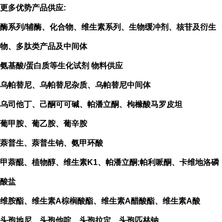
更多优势产品供应:
酶系列/辅酶、化合物、维生素系列、生物缓冲剂、核苷及衍生
物、多肽类产品及中间体
氨基酸/蛋白质等生化试剂 物料供应
乌帕替尼、乌帕替尼杂质、乌帕替尼中间体
乌司他丁、己酮可可碱、帕潘立酮、枸橼酸马罗皮坦
葡甲胺、葡乙胺、葡辛胺
萘普生、萘普生钠、氨甲环酸
甲萘醌、植物醇、维生素K1、帕潘立酮;帕利哌酮、卡维地洛磷
酸盐
维胺酯、维生素A棕榈酸酯、维生素A醋酸酯、维生素A酸
头孢地尼、头孢他啶、头孢拉定、头孢匹林钠、