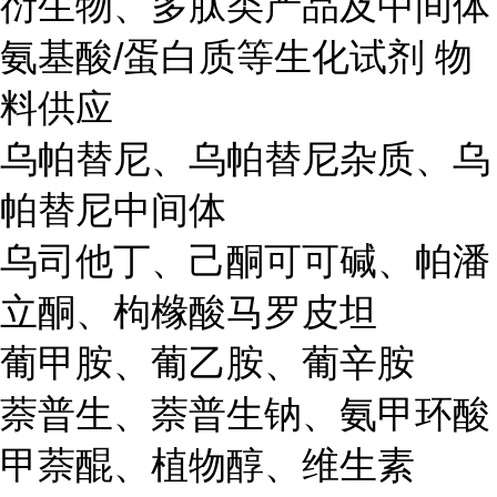
衍生物、多肽类产品及中间体
氨基酸/蛋白质等生化试剂 物
料供应
乌帕替尼、乌帕替尼杂质、乌
帕替尼中间体
乌司他丁、己酮可可碱、帕潘
立酮、枸橼酸马罗皮坦
葡甲胺、葡乙胺、葡辛胺
萘普生、萘普生钠、氨甲环酸
甲萘醌、植物醇、维生素