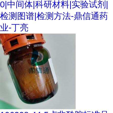
0|中间体|科研材料|实验试剂|
检测图谱|检测方法-鼎信通药
业-丁亮