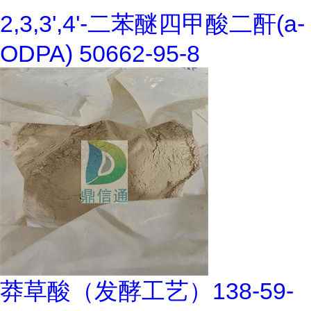
2,3,3',4'-二苯醚四甲酸二酐(a-
ODPA) 50662-95-8
莽草酸（发酵工艺）138-59-