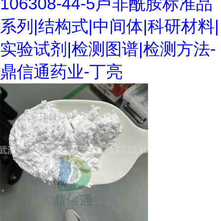
106308-44-5卢非酰胺标准品
系列|结构式|中间体|科研材料|
实验试剂|检测图谱|检测方法-
鼎信通药业-丁亮