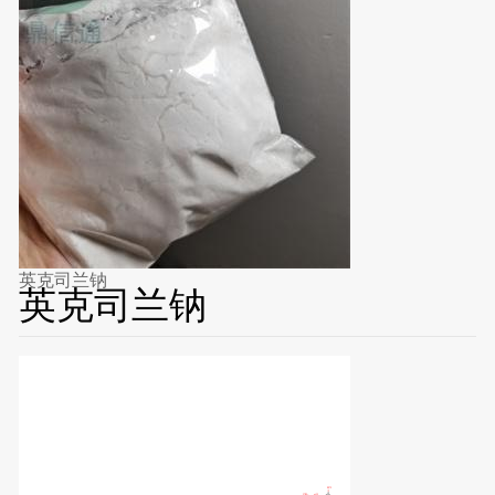
英克司兰钠
英克司兰钠