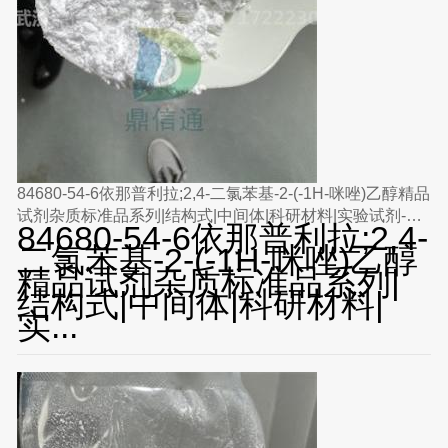
84680-54-6依那普利拉;2,4-二氯苯基-2-(-1H-咪唑)乙醇精品
试剂杂质标准品系列|结构式|中间体|科研材料|实验试剂-鼎
84680-54-6依那普利拉;2,4-
信通药业-丁亮
二氯苯基-2-(-1H-咪唑)乙醇
精品试剂杂质标准品系列|
结构式|中间体|科研材料|
实...