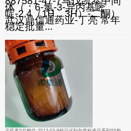
887581-47-7马伐凯泰中间
批量生产工艺，支持技术合作
体（：6-氯-3-异丙基嘧
啶-2,4（1H，3H）-二酮）
武汉鼎信通药业-丁亮 常年
稳定批量...
灭瘟素S盐酸盐-3513-03-9精品试剂杂质标准品系列|结构