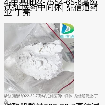
4-甲基吡唑-7554-65-6高纯
试剂|医药中间体| 鼎信通药
业-丁亮
磷酸肌酿钠922-32-7高纯试剂|医药中间体| 鼎信通药业-丁
亮