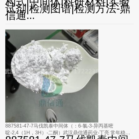
构式|中间体|科研材料|实验
试剂|检测图谱|检测方法-鼎
信通...
887581-47-7马伐凯泰中间体（：6-氯-3-异丙基嘧
啶-2,4（1H，3H）-二酮）武汉鼎信通药业-丁亮 常年稳定