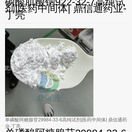
磷酸肌酿钠922-32-7高纯试
剂|医药中间体| 鼎信通药业-
丁亮
单磷酸阿糖腺苷29984-33-6高纯试剂|医药中间体| 鼎信通药
业-丁亮