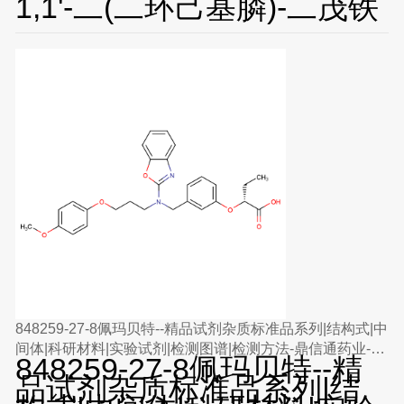
1,1'-二(二环己基膦)-二茂铁
848259-27-8佩玛贝特--精品试剂杂质标准品系列|结构式|中
间体|科研材料|实验试剂|检测图谱|检测方法-鼎信通药业-丁
848259-27-8佩玛贝特--精
亮
品试剂杂质标准品系列|结