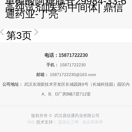
单磷酸阿糖腺苷29984-33-6
高纯试剂|医药中间体| 鼎信
通药业-丁亮
第3页
电话：15871722230
手机：
15871722230
邮箱：
15871722230@163.com
公司地址：
武汉东湖新技术开发区长城园路8号（长城科技园）园区内
A、B、D厂房B栋7层712室
版权所有 © 武汉鼎信通药业有限公司
XML
技术支持：
盖德化工网
食品商务网