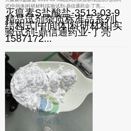
式|中间体|科研材料|实验试剂-鼎信通药业-丁亮
灭瘟素S盐酸盐-3513-03-9
1587172223
精品试剂杂质标准品系列|
结构式|中间体|科研材料|实
验试剂-鼎信通药业-丁亮
1587172...