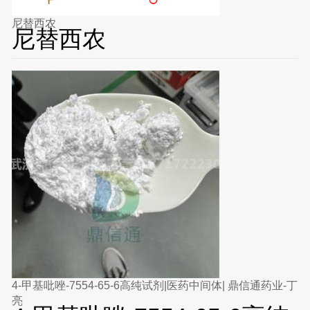
尼替西农
尼替西农
4-甲基吡唑-7554-65-6高纯试剂|医药中间体| 鼎信通药业-丁
亮